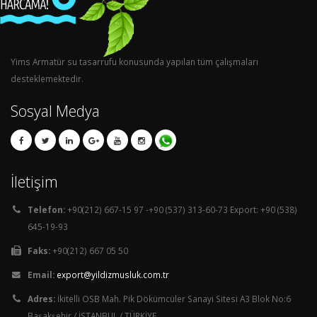
Yims Armatür su tasarrufu konusunda yapılan tüm çalışmaları
desteklemektedir.
Sosyal Medya
İletişim
Telefon:
+90(212) 667-15 97 -+90 (537) 313-60-73 Export: +90 (538)
645-19-93
Faks:
+90(212) 667 05 50
Email:
export@yildizmusluk.com.tr
Adres:
İkitelli OSB Mah. Pik Dökümcüler Sanayi Sitesi A3 Blok No:6
Başakşehir / İSTANBUL / TÜRKİYE