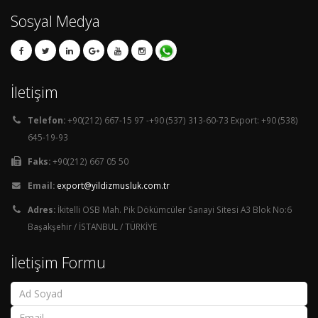
Sosyal Medya
İletişim
Telefon:
+90(212) 667-15 97 -+90 (537) 313-60-73 Export: +90 (538)
645-19-93
Faks:
+90(212) 667 05 50
Email:
export@yildizmusluk.com.tr
Adres:
İkitelli OSB Mah. Pik Dökümcüler Sanayi Sitesi A3 Blok No:6
Başakşehir / İSTANBUL / TÜRKİYE
İletişim Formu