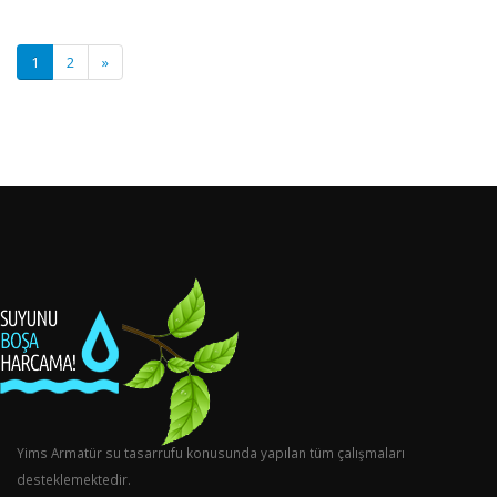
1
2
»
Yims Armatür su tasarrufu konusunda yapılan tüm çalışmaları
desteklemektedir.