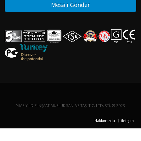
YİMS YILDIZ İNŞAAT MUSLUK SAN. VE TAŞ. TİC. LTD. ŞTİ. ® 2023
Hakkımızda
İletişim