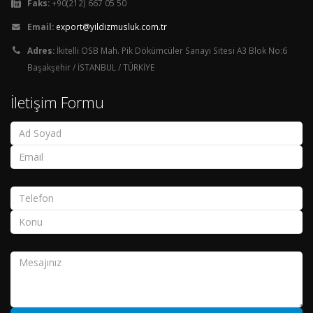
Faks:
+90(212) 667 05 50
Email:
export@yildizmusluk.com.tr
Adres:
İkitelli OSB Mah. Pik Dökümcüler Sanayi Sitesi A3 Blok No:6
Başakşehir / İSTANBUL / TÜRKİYE
İletişim Formu