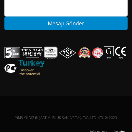
YİMS YILDIZ İNŞAAT MUSLUK SAN. VE TAŞ. TİC. LTD. ŞTİ. ® 2023
Hakkımızda
İletişim