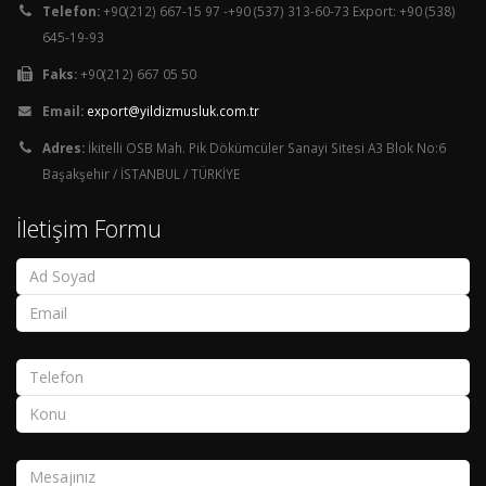
Telefon:
+90(212) 667-15 97 -+90 (537) 313-60-73 Export: +90 (538)
645-19-93
Faks:
+90(212) 667 05 50
Email:
export@yildizmusluk.com.tr
Adres:
İkitelli OSB Mah. Pik Dökümcüler Sanayi Sitesi A3 Blok No:6
Başakşehir / İSTANBUL / TÜRKİYE
İletişim Formu