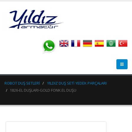
ROBOT DUŞ SETLERİ
YILDIZ DUŞ SETİ YEDEK PARÇALARI
1826-EL DUŞLARI-GOLD FONK.EL DUŞU