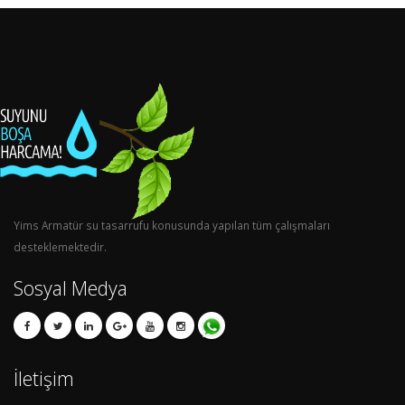
Yims Armatür su tasarrufu konusunda yapılan tüm çalışmaları
desteklemektedir.
Sosyal Medya
İletişim