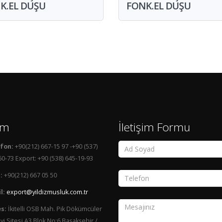
K.EL DUŞU
FONK.EL DUŞU
şim
İletişim Formu
fon:
+90(212) 667-15 97 -+90 (537)
0-73 Export: +90 (538) 645-19-93
:
+90(212) 667 05 50
l:
export@yildizmusluk.com.tr
s:
İkitelli OSB Mah. Pik Dökümcüler
i Sitesi A3 Blok No:6 Başakşehir /