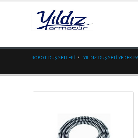
ROBOT DUŞ SETLERİ
YILDIZ DUŞ SETİ YEDEK P