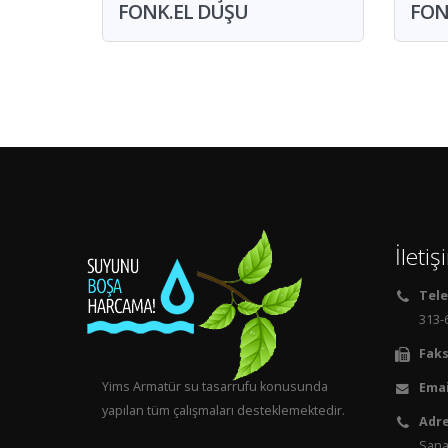
FONK.EL DUŞU
FON
İleti
Tele
313-6
Faks
Yims Armatür su tasarrufu konusunda
Emai
yapılan tüm çalışmaları desteklemektedir.
Adre
Sanay