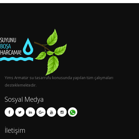
Yims Armatür su tasarrufu konusunda yapılan tüm çalışmaları
desteklemektedir.
Sosyal Medya
İletişim