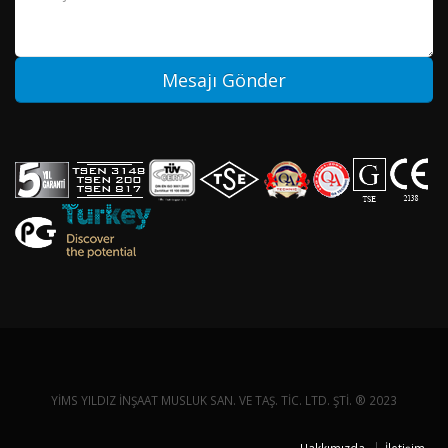
YİMS YILDIZ İNŞAAT MUSLUK SAN. VE TAŞ. TİC. LTD. ŞTİ. ® 2023
Hakkımızda
İletişim