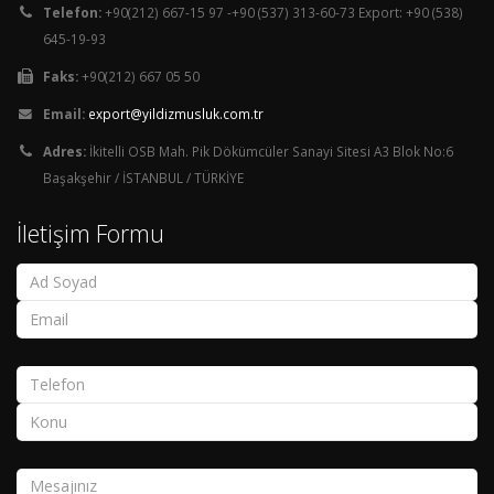
Telefon:
+90(212) 667-15 97 -+90 (537) 313-60-73 Export: +90 (538)
645-19-93
Faks:
+90(212) 667 05 50
Email:
export@yildizmusluk.com.tr
Adres:
İkitelli OSB Mah. Pik Dökümcüler Sanayi Sitesi A3 Blok No:6
Başakşehir / İSTANBUL / TÜRKİYE
İletişim Formu