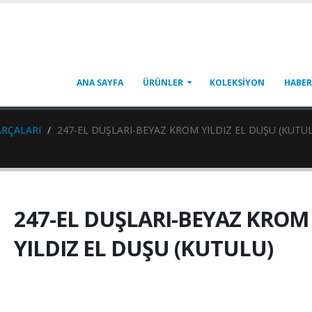
ANA SAYFA
ÜRÜNLER
KOLEKSİYON
HABER
ARÇALARI
247-EL DUŞLARI-BEYAZ KROM YILDIZ EL DUŞU (KUTU
247-EL DUŞLARI-BEYAZ KROM
YILDIZ EL DUŞU (KUTULU)