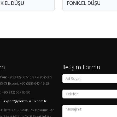
K.EL DUŞU
FONK.EL DUŞU
şim
İletişim Formu
fon:
+90(212) 667-15 97 -+90 (537)
0-73 Export: +90 (538) 645-19-93
:
+90(212) 667 05 50
l:
export@yildizmusluk.com.tr
s:
İkitelli OSB Mah. Pik Dökümcüler
i Sitesi A3 Blok No:6 Başakşehir /