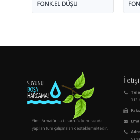
FONK.EL DUŞU
FON
İleti
Tele
313-6
Faks
Yims Armatür su tasarrufu konusunda
Emai
yapılan tüm çalışmaları desteklemektedir.
Adre
Sanay